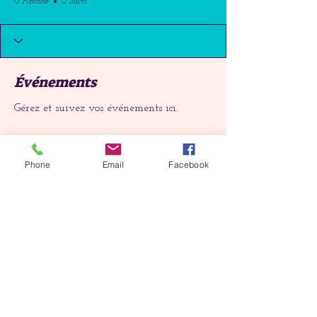
0 Abonné
0 Suivi
Événements
Gérez et suivez vos événements ici.
À venir
Passés
Phone
Email
Facebook
Pas de billet ni de réponse pour
le moment
Parcourir les événements