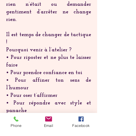
rien n’était ou demander
gentiment d’arrêter ne change
rien.
Il est temps de changer de tactique
!
Pourquoi venir à l’atelier ?
• Pour riposter et ne plus te laisser
faire
• Pour prendre confiance en toi
• Pour affiner ton sens de
l’humour
• Pour oser t’affirmer
• Pour répondre avec style et
panache
Rejoins-nous !
Phone
Email
Facebook
Viens découvrir des astuces et des