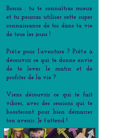
Bonus : tu te connaîtras mieux
et tu pourras utiliser cette super
connaissance de toi dans ta vie
de tous les jours !
Prêt.e pour l’aventure ? Prêt.e à
découvrir ce qui te donne envie
de te lever le matin et de
profiter de la vie ?
Viens découvrir ce qui te fait
vibrer, avec des sessions qui te
boosteront pour bien démarrer
ton avenir. Je t’attend !