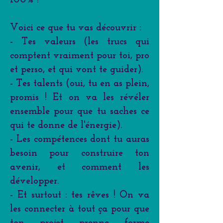
Voici ce que tu vas découvrir :
- Tes valeurs (les trucs qui
comptent vraiment pour toi, pro
et perso, et qui vont te guider).
- Tes talents (oui, tu en as plein,
promis ! Et on va les révéler
ensemble pour que tu saches ce
qui te donne de l'énergie).
- Les compétences dont tu auras
besoin pour construire ton
avenir, et comment les
développer.
- Et surtout : tes rêves ! On va
les connecter à tout ça pour que
ton projet prenne forme