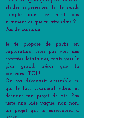
études supérieures, tu te rends
compte que... ce n'est pas
vraiment ce que tu attendais ?
Pas de panique !
Je te propose de partir en
exploration, non pas vers des
contrées lointaines, mais vers le
plus grand trésor que tu
possèdes : TOI !
On va découvrir ensemble ce
qui te fait vraiment vibrer et
dessiner ton projet de vie. Pas
juste une idée vague, non non,
un projet qui te correspond à
100% !