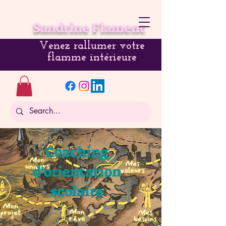
Sandrine Flament
Venez rallumer votre
flamme intérieure
Coaching
d'orientation
scolaire