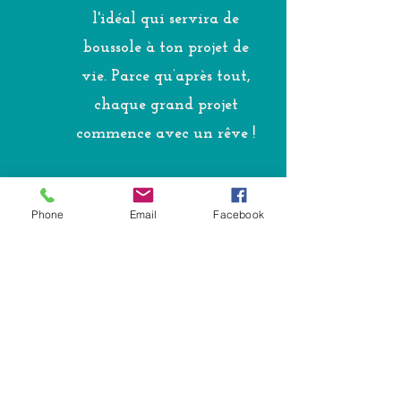
l'idéal qui servira de
boussole à ton projet de
vie. Parce qu’après tout,
chaque grand projet
commence avec un rêve !
Phone
Email
Facebook
Mon projet
C'est le moment de tout
assembler ! Durant cette
séance, on va réunir tout