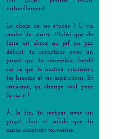
naturellement.
Le choix de tes études ? Il va
couler de source. Plutôt que de
faire un choix au pif ou par
défaut, tu repartiras avec un
projet qui te ressemble, fondé
sur ce qui te motive vraiment,
tes besoins et tes aspirations. Et
crois-moi, ça change tout pour
la suite !
À la fin, tu sortiras avec un
projet clair et solide que tu
auras construit toi-même.