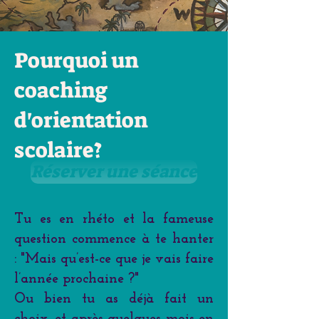
Pourquoi un
coaching
d'orientation
scolaire?
Réserver une séance
Tu es en rhéto et la fameuse
question commence à te hanter
: "Mais qu’est-ce que je vais faire
l’année prochaine ?"
Ou bien tu as déjà fait un
choix, et après quelques mois en