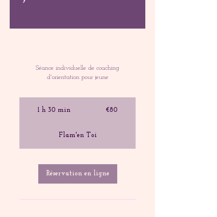
Séance individuelle de coaching
d'orientation pour jeune
€80
euros
1 h 30 min
1
€80
3
0
Flam'en Toi
m
i
n
Réservation en ligne