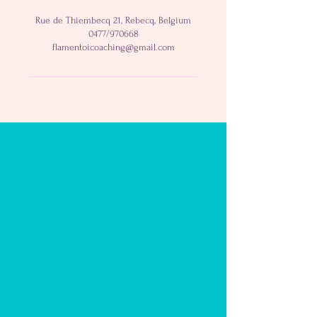
Rue de Thiembecq 21, Rebecq, Belgium
0477/970668
flamentoicoaching@gmail.com