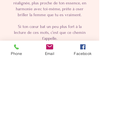
réalignée, plus proche de ton essence, en
harmonie avec toi-même, prête à oser
briller la femme que tu es vraiment.
​Si ton cœur bat un peu plus fort à la
lecture de ces mots, c’est que ce chemin
t’appelle.
Et je serai honorée de t’y accompagner.
Phone
Email
Facebook
Créneau disponible