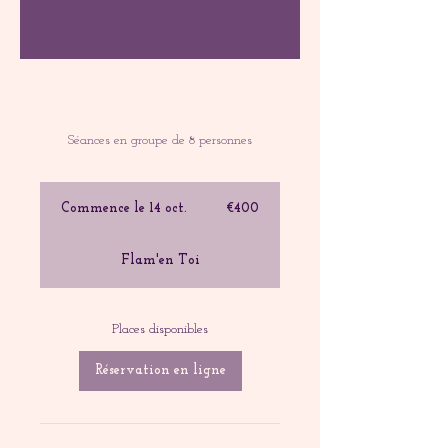
Séances en groupe de 8 personnes
€400
euros
Commence le 14 oct.
C
€400
o
m
Flam'en Toi
m
e
n
c
Places disponibles
e
l
Réservation en ligne
e
1
4