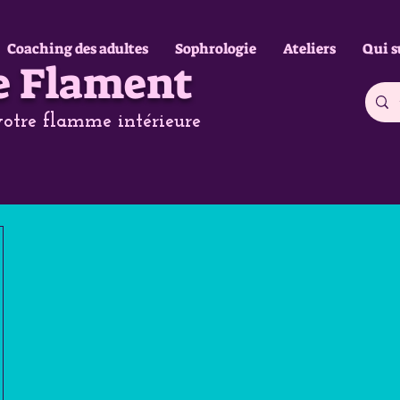
Coaching des adultes
Sophrologie
Ateliers
Qui s
e Flament
otre flamme intérieure