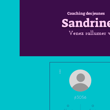
Coaching des jeunes
Sandrin
Venez rallumer v
Plus d'actions
jt3056
0
0