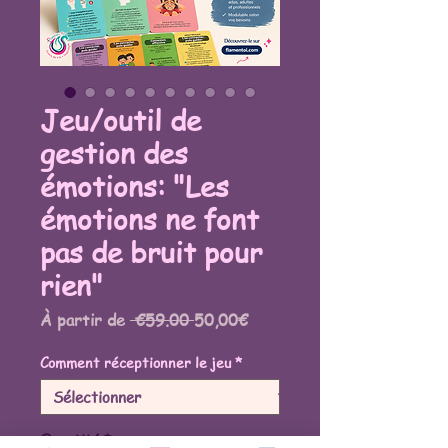
Jeu/outil de
gestion des
émotions: "Les
émotions ne font
pas de bruit pour
rien"
Prix
Prix
À partir de
 €59.00 
50,00€
original
promotionnel
Comment réceptionner le jeu
*
Quantité
*