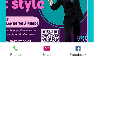
Phone
Email
Facebook
Atelier ados "Riposter avec
style"
Sat, 28 Jun
Plus d'infos
Détails