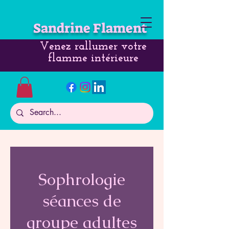
Sandrine Flament
Venez rallumer votre
flamme intérieure
Sophrologie
séances de
groupe adultes