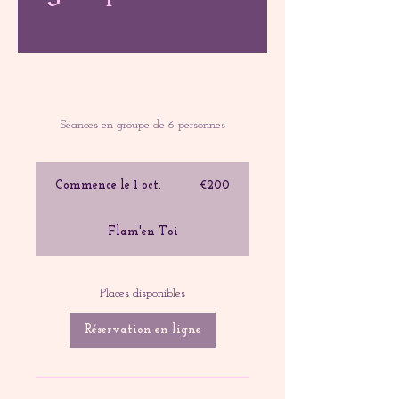
Séances en groupe de 6 personnes
€200
euros
Commence le 1 oct.
C
€200
o
m
Flam'en Toi
m
e
n
c
Places disponibles
e
l
Réservation en ligne
e
1
o