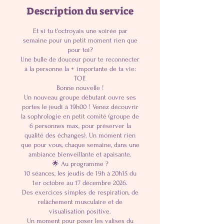
c
Description du service
t
.
Et si tu t'octroyais une soirée par
semaine pour un petit moment rien que
pour toi?
Une bulle de douceur pour te reconnecter
à la personne la + importante de ta vie:
TOI!
Bonne nouvelle !
Un nouveau groupe débutant ouvre ses
portes le jeudi à 19h00 ! Venez découvrir
la sophrologie en petit comité (groupe de
6 personnes max, pour préserver la
qualité des échanges). Un moment rien
que pour vous, chaque semaine, dans une
ambiance bienveillante et apaisante.
🌟 Au programme ?
10 séances, les jeudis de 19h à 20h15 du
1er octobre au 17 décembre 2026.
Des exercices simples de respiration, de
relâchement musculaire et de
visualisation positive.
Un moment pour poser les valises du